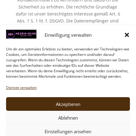
Sicherheit zu erhöhen. Die rechtliche Grundlage
dafür ist unser berechtigtes Interesse gemäß Art. 6
Abs. 1 S. 1 lit. f. DSGVO. Die Datenempfänger sind
Google Ireland Ltd, ansässig in Google Building
Einwilligung verwalten
Gordon House, Barrow St, Dublin 4, Irland,
(https://policies.google.com/privacy) und unser
Webseiten-Hosting-Anbieter. Während Ihre
Um dir ein optimales Erlebnis zu bieten, verwenden wir Technologien wie
Cookies, um Geräteinformationen zu speichern und/oder darauf
persönlichen Daten innerhalb der EU verarbeitet
zuzugreifen. Wenn du diesen Technologien zustimmst, können wir Daten
werden, wird die Aufbewahrungsfrist für die
wie das Surfverhalten oder eindeutige IDs auf dieser Website
verarbeiteten Daten von Google Ireland Limited
verarbeiten. Wenn du deine Einwillligung nicht erteilst oder zurückziehst,
können bestimmte Merkmale und Funktionen beeinträchtigt werden.
bestimmt. Weitere Informationen finden Sie in der
Datenschutzerklärung von Google
Dienste verwalten
reCAPTCHA:
https://policies.google.com/privacy
Mehr Informationen in unserer
Cookie-Richtlinie
.
Akzeptieren
Ablehnen
Einstellungen ansehen